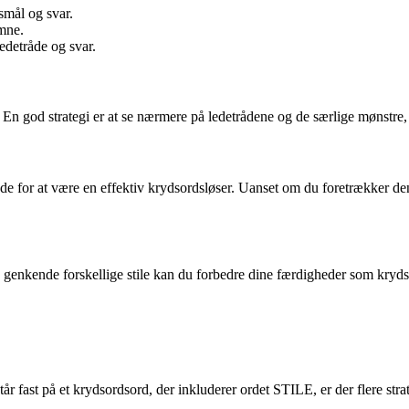
smål og svar.
emne.
edetråde og svar.
. En god strategi er at se nærmere på ledetrådene og de særlige mønstre
ende for at være en effektiv krydsordsløser. Uanset om du foretrækker den 
unne genkende forskellige stile kan du forbedre dine færdigheder som kry
 fast på et krydsordsord, der inkluderer ordet STILE, er der flere strate