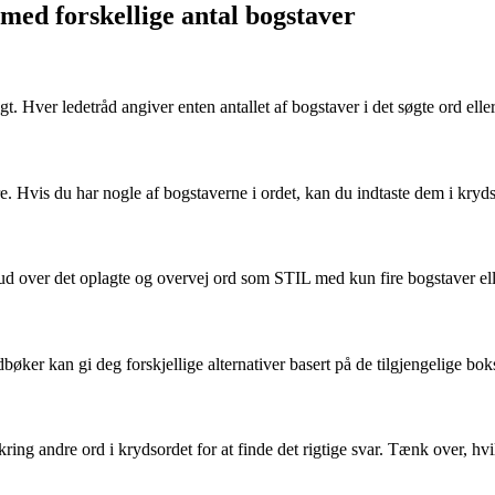
d med forskellige antal bogstaver
gt. Hver ledetråd angiver enten antallet af bogstaver i det søgte ord eller
tre. Hvis du har nogle af bogstaverne i ordet, kan du indtaste dem i kryd
 ud over det oplagte og overvej ord som STIL med kun fire bogstaver e
øker kan gi deg forskjellige alternativer basert på de tilgjengelige bo
ing andre ord i krydsordet for at finde det rigtige svar. Tænk over, hv