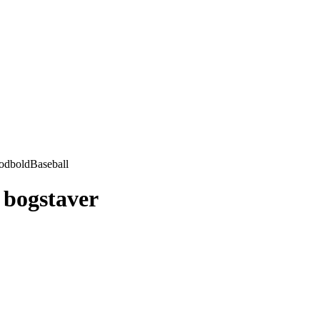
odbold
Baseball
0 bogstaver