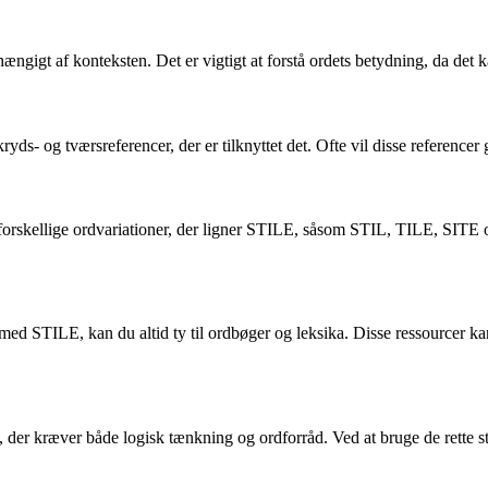
ngigt af konteksten. Det er vigtigt at forstå ordets betydning, da det ka
ryds- og tværsreferencer, der er tilknyttet det. Ofte vil disse referencer 
orskellige ordvariationer, der ligner STILE, såsom STIL, TILE, SITE osv
t med STILE, kan du altid ty til ordbøger og leksika. Disse ressourcer 
r kræver både logisk tænkning og ordforråd. Ved at bruge de rette str