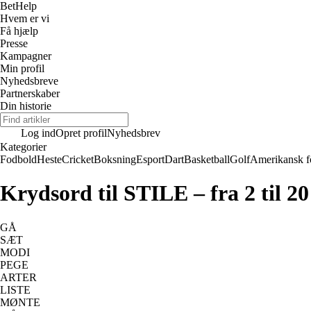
Bet
Help
Hvem er vi
Få hjælp
Presse
Kampagner
Min profil
Nyhedsbreve
Partnerskaber
Din historie
Log ind
Opret profil
Nyhedsbrev
Kategorier
Fodbold
Heste
Cricket
Boksning
Esport
Dart
Basketball
Golf
Amerikansk f
Krydsord til STILE – fra 2 til 2
GÅ
SÆT
MODI
PEGE
ARTER
LISTE
MØNTE