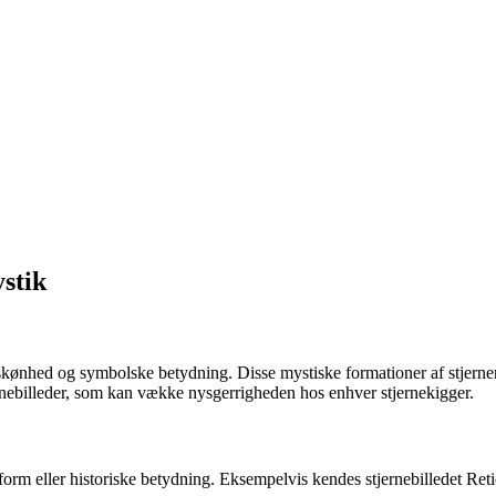
ystik
skønhed og symbolske betydning. Disse mystiske formationer af stjerner
rnebilleder, som kan vække nysgerrigheden hos enhver stjernekigger.
form eller historiske betydning. Eksempelvis kendes stjernebilledet Reti