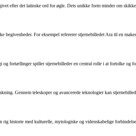
givet efter det latinske ord for øgle. Dets unikke form minder om skikkel
ke begivenheder. For eksempel refererer stjernebilledet Ara til en maked
 og fortællinger spiller stjernebilleder en central rolle i at fortolke o
rskning. Gennem teleskoper og avancerede teknologier kan stjernebilleder s
n rig historie med kulturelle, mytologiske og videnskabelige forbindels