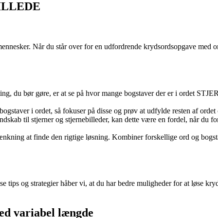
EBILLEDE
 mennesker. Når du står over for en udfordrende krydsordsopgave med 
 ting, du bør gøre, er at se på hvor mange bogstaver der er i ordet 
bogstaver i ordet, så fokuser på disse og prøv at udfylde resten af ord
dskab til stjerner og stjernebilleder, kan dette være en fordel, når du f
nkning at finde den rigtige løsning. Kombiner forskellige ord og bogst
isse tips og strategier håber vi, at du har bedre muligheder for at l
ed variabel længde