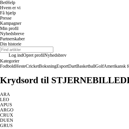
Bet
Help
Hvem er vi
Få hjælp
Presse
Kampagner
Min profil
Nyhedsbreve
Partnerskaber
Din historie
Log ind
Opret profil
Nyhedsbrev
Kategorier
Fodbold
Heste
Cricket
Boksning
Esport
Dart
Basketball
Golf
Amerikansk f
Krydsord til STJERNEBILLEDE – 
ARA
LEO
APUS
ARGO
CRUX
DUEN
GRUS