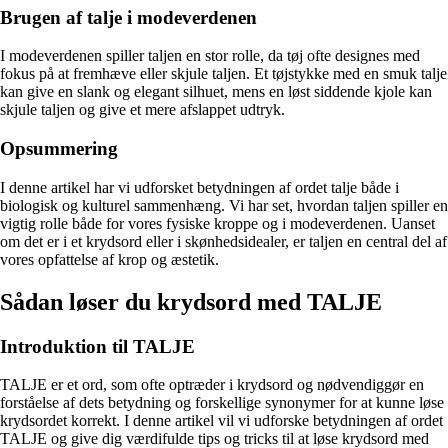
Brugen af talje i modeverdenen
I modeverdenen spiller taljen en stor rolle, da tøj ofte designes med
fokus på at fremhæve eller skjule taljen. Et tøjstykke med en smuk talje
kan give en slank og elegant silhuet, mens en løst siddende kjole kan
skjule taljen og give et mere afslappet udtryk.
Opsummering
I denne artikel har vi udforsket betydningen af ordet talje både i
biologisk og kulturel sammenhæng. Vi har set, hvordan taljen spiller en
vigtig rolle både for vores fysiske kroppe og i modeverdenen. Uanset
om det er i et krydsord eller i skønhedsidealer, er taljen en central del af
vores opfattelse af krop og æstetik.
Sådan løser du krydsord med TALJE
Introduktion til TALJE
TALJE er et ord, som ofte optræder i krydsord og nødvendiggør en
forståelse af dets betydning og forskellige synonymer for at kunne løse
krydsordet korrekt. I denne artikel vil vi udforske betydningen af ordet
TALJE og give dig værdifulde tips og tricks til at løse krydsord med