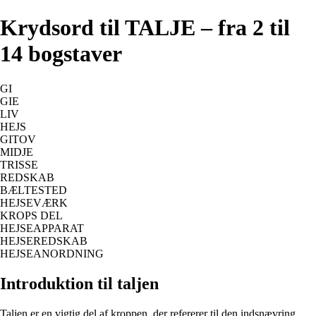
Krydsord til TALJE – fra 2 til
14 bogstaver
GI
GIE
LIV
HEJS
GITOV
MIDJE
TRISSE
REDSKAB
BÆLTESTED
HEJSEVÆRK
KROPS DEL
HEJSEAPPARAT
HEJSEREDSKAB
HEJSEANORDNING
Introduktion til taljen
Taljen er en vigtig del af kroppen, der refererer til den indsnævring