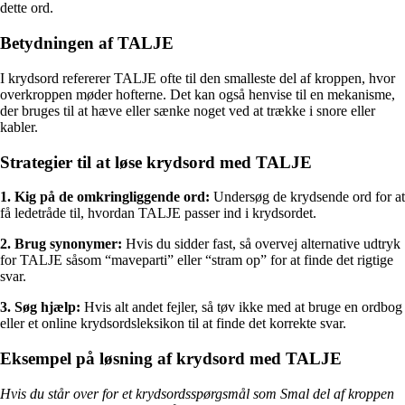
dette ord.
Betydningen af TALJE
I krydsord refererer TALJE ofte til den smalleste del af kroppen, hvor
overkroppen møder hofterne. Det kan også henvise til en mekanisme,
der bruges til at hæve eller sænke noget ved at trække i snore eller
kabler.
Strategier til at løse krydsord med TALJE
1. Kig på de omkringliggende ord:
Undersøg de krydsende ord for at
få ledetråde til, hvordan TALJE passer ind i krydsordet.
2. Brug synonymer:
Hvis du sidder fast, så overvej alternative udtryk
for TALJE såsom “maveparti” eller “stram op” for at finde det rigtige
svar.
3. Søg hjælp:
Hvis alt andet fejler, så tøv ikke med at bruge en ordbog
eller et online krydsordsleksikon til at finde det korrekte svar.
Eksempel på løsning af krydsord med TALJE
Hvis du står over for et krydsordsspørgsmål som Smal del af kroppen