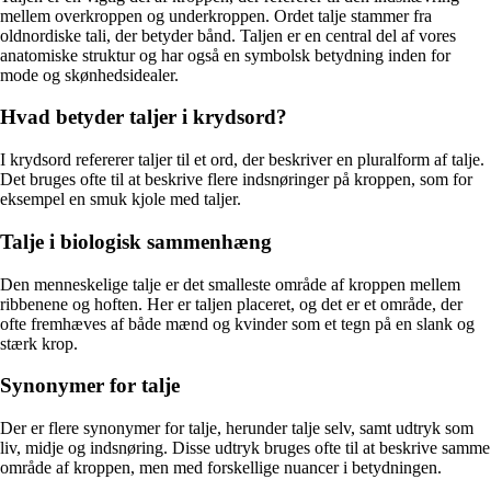
mellem overkroppen og underkroppen. Ordet talje stammer fra
oldnordiske tali, der betyder bånd. Taljen er en central del af vores
anatomiske struktur og har også en symbolsk betydning inden for
mode og skønhedsidealer.
Hvad betyder taljer i krydsord?
I krydsord refererer taljer til et ord, der beskriver en pluralform af talje.
Det bruges ofte til at beskrive flere indsnøringer på kroppen, som for
eksempel en smuk kjole med taljer.
Talje i biologisk sammenhæng
Den menneskelige talje er det smalleste område af kroppen mellem
ribbenene og hoften. Her er taljen placeret, og det er et område, der
ofte fremhæves af både mænd og kvinder som et tegn på en slank og
stærk krop.
Synonymer for talje
Der er flere synonymer for talje, herunder talje selv, samt udtryk som
liv, midje og indsnøring. Disse udtryk bruges ofte til at beskrive samme
område af kroppen, men med forskellige nuancer i betydningen.