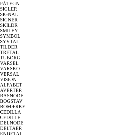
PÅTEGN
SIGLER
SIGNAL
SIGNER
SKILDR
SMILEY
SYMBOL
SYVTAL
TILDER
TRETAL
TUBORG
VARSEL
VARSKO
VERSAL
VISION
ALFABET
AVERTER
BASNODE
BOGSTAV
BOMÆRKE
CEDILLA
CEDILLE
DELNODE
DELTAER
ENDETAL