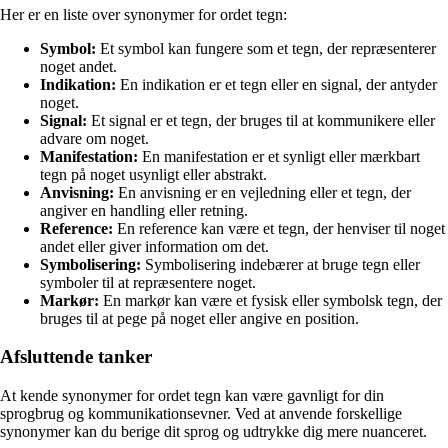
Her er en liste over synonymer for ordet tegn:
Symbol:
Et symbol kan fungere som et tegn, der repræsenterer
noget andet.
Indikation:
En indikation er et tegn eller en signal, der antyder
noget.
Signal:
Et signal er et tegn, der bruges til at kommunikere eller
advare om noget.
Manifestation:
En manifestation er et synligt eller mærkbart
tegn på noget usynligt eller abstrakt.
Anvisning:
En anvisning er en vejledning eller et tegn, der
angiver en handling eller retning.
Reference:
En reference kan være et tegn, der henviser til noget
andet eller giver information om det.
Symbolisering:
Symbolisering indebærer at bruge tegn eller
symboler til at repræsentere noget.
Markør:
En markør kan være et fysisk eller symbolsk tegn, der
bruges til at pege på noget eller angive en position.
Afsluttende tanker
At kende synonymer for ordet tegn kan være gavnligt for din
sprogbrug og kommunikationsevner. Ved at anvende forskellige
synonymer kan du berige dit sprog og udtrykke dig mere nuanceret.