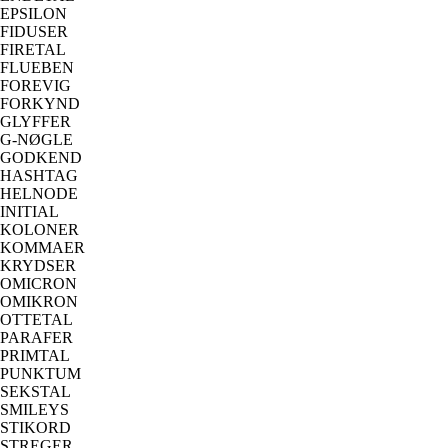
EPSILON
FIDUSER
FIRETAL
FLUEBEN
FOREVIG
FORKYND
GLYFFER
G-NØGLE
GODKEND
HASHTAG
HELNODE
INITIAL
KOLONER
KOMMAER
KRYDSER
OMICRON
OMIKRON
OTTETAL
PARAFER
PRIMTAL
PUNKTUM
SEKSTAL
SMILEYS
STIKORD
STREGER