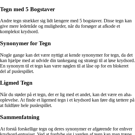
Tegn med 5 Bogstaver
Andre tegn strækker sig lidt længere med 5 bogstaver. Disse tegn kan
give mere ledetråde og muligheder, når du forsøger at afkode et
komplekst krydsord.
Synonymer for Tegn
Nogle gange kan det være nyttigt at kende synonymer for tegn, da det
kan hjælpe med at udvide din tankegang og strategi til at løse krydsord.
En synonym til et tegn kan være nøglen til at låse op for en blokeret
del af puslespillet.
Ligmed Tegn
Når du støder på et tegn, der er lig med et andet, kan det være en aha-
oplevelse. At finde et ligemed tegn i et krydsord kan føre dig tættere på
at fuldføre hele puslespillet.
Sammenfatning
At forstå forskellige tegn og deres synonymer er afgørende for enhver
krydsord-entusiast. Ved at fordybe sig i verden af tegn kan man træne