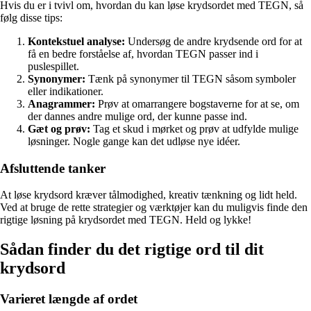
Hvis du er i tvivl om, hvordan du kan løse krydsordet med TEGN, så
følg disse tips:
Kontekstuel analyse:
Undersøg de andre krydsende ord for at
få en bedre forståelse af, hvordan TEGN passer ind i
puslespillet.
Synonymer:
Tænk på synonymer til TEGN såsom symboler
eller indikationer.
Anagrammer:
Prøv at omarrangere bogstaverne for at se, om
der dannes andre mulige ord, der kunne passe ind.
Gæt og prøv:
Tag et skud i mørket og prøv at udfylde mulige
løsninger. Nogle gange kan det udløse nye idéer.
Afsluttende tanker
At løse krydsord kræver tålmodighed, kreativ tænkning og lidt held.
Ved at bruge de rette strategier og værktøjer kan du muligvis finde den
rigtige løsning på krydsordet med TEGN. Held og lykke!
Sådan finder du det rigtige ord til dit
krydsord
Varieret længde af ordet