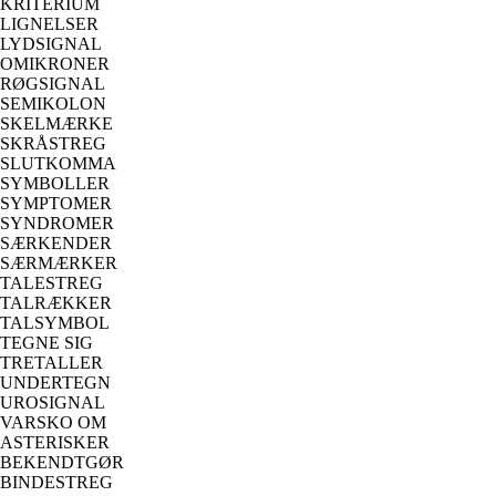
KRITERIUM
LIGNELSER
LYDSIGNAL
OMIKRONER
RØGSIGNAL
SEMIKOLON
SKELMÆRKE
SKRÅSTREG
SLUTKOMMA
SYMBOLLER
SYMPTOMER
SYNDROMER
SÆRKENDER
SÆRMÆRKER
TALESTREG
TALRÆKKER
TALSYMBOL
TEGNE SIG
TRETALLER
UNDERTEGN
UROSIGNAL
VARSKO OM
ASTERISKER
BEKENDTGØR
BINDESTREG