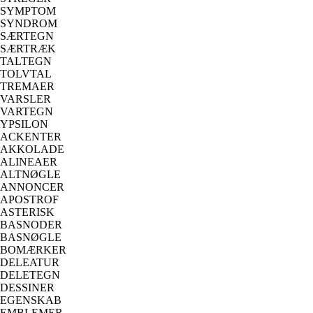
SYMPTOM
SYNDROM
SÆRTEGN
SÆRTRÆK
TALTEGN
TOLVTAL
TREMAER
VARSLER
VARTEGN
YPSILON
ACKENTER
AKKOLADE
ALINEAER
ALTNØGLE
ANNONCER
APOSTROF
ASTERISK
BASNODER
BASNØGLE
BOMÆRKER
DELEATUR
DELETEGN
DESSINER
EGENSKAB
EMBLEMER