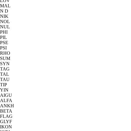
LOV
MAL
N D
NIK
NOL
NUL
PHI
PIL
PSE
PSI
RHO
SUM
SYN
TAG
TAL
TAU
TIP
YIN
AIGU
ALFA
ANKH
BETA
FLAG
GLYF
IKON