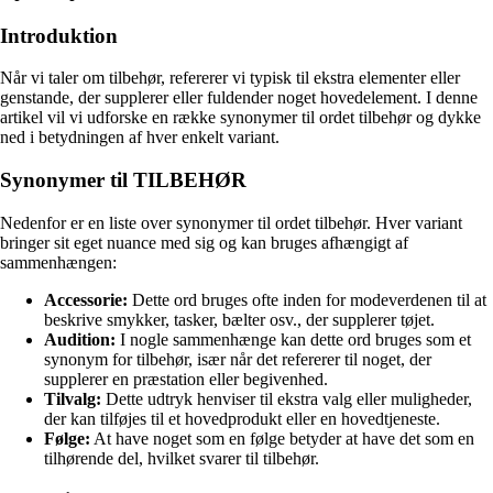
Introduktion
Når vi taler om tilbehør, refererer vi typisk til ekstra elementer eller
genstande, der supplerer eller fuldender noget hovedelement. I denne
artikel vil vi udforske en række synonymer til ordet tilbehør og dykke
ned i betydningen af hver enkelt variant.
Synonymer til TILBEHØR
Nedenfor er en liste over synonymer til ordet tilbehør. Hver variant
bringer sit eget nuance med sig og kan bruges afhængigt af
sammenhængen:
Accessorie:
Dette ord bruges ofte inden for modeverdenen til at
beskrive smykker, tasker, bælter osv., der supplerer tøjet.
Audition:
I nogle sammenhænge kan dette ord bruges som et
synonym for tilbehør, især når det refererer til noget, der
supplerer en præstation eller begivenhed.
Tilvalg:
Dette udtryk henviser til ekstra valg eller muligheder,
der kan tilføjes til et hovedprodukt eller en hovedtjeneste.
Følge:
At have noget som en følge betyder at have det som en
tilhørende del, hvilket svarer til tilbehør.