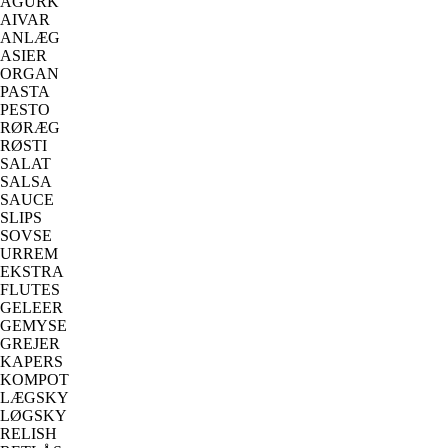
AGURK
AIVAR
ANLÆG
ASIER
ORGAN
PASTA
PESTO
RØRÆG
RØSTI
SALAT
SALSA
SAUCE
SLIPS
SOVSE
URREM
EKSTRA
FLUTES
GELEER
GEMYSE
GREJER
KAPERS
KOMPOT
LÆGSKY
LØGSKY
RELISH