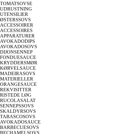
TOMATSOVSE
UDRUSTNING
UTENSILIER
ØSTERSSOVS
ACCESSOIRER
ACCESSOIRES
APPARATURER
AVOKADODIPS
AVOKADOSOVS
DIJONSENNEP
FONDUESAUCE
KRYDDERSMØR
KØRVELSAUCE
MADEIRASOVS
MATERIELLER
ORANGESAUCE
REKVISITTER
RISTEDE LØG
RUCOLASALAT
SENNEPSSOVS
SKALDYRSOVS
TABASCOSOVS
AVOKADOSAUCE
BARBECUESOVS
BECHAMELSOVS