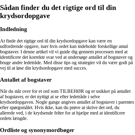
Sådan finder du det rigtige ord til din
krydsordopgave
Indledning
At finde det rigtige ord til din krydsordopgave kan være en
udfordrende opgave, især hvis ordet kan indeholde forskellige antal
bogstaver. I denne artikel vil vi guide dig gennem processen med at
identificere det korrekte svar ved at undersøge antallet af bogstaver og
bruge andre ledetråde. Med disse tips og strategier vil du være godt på
vej til at løse din krydsordopgave med succes.
Antallet af bogstaver
Når du står over for et ord som TILBEHØR og er usikker på antallet
af bogstaver, er det nyttigt at se efter ledetråde i selve
krydsordopgaven. Nogle gange angives antallet af bogstaver i parentes
efter spørgsmålet. Hvis ikke, kan du prøve at skrive det ord, du
allerede ved, i de krydsende felter for at hjælpe med at identificere
ordets længde.
Ordliste og synonymordbøger