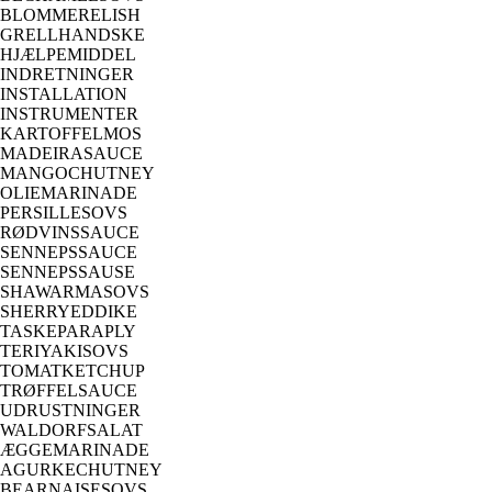
BLOMMERELISH
GRELLHANDSKE
HJÆLPEMIDDEL
INDRETNINGER
INSTALLATION
INSTRUMENTER
KARTOFFELMOS
MADEIRASAUCE
MANGOCHUTNEY
OLIEMARINADE
PERSILLESOVS
RØDVINSSAUCE
SENNEPSSAUCE
SENNEPSSAUSE
SHAWARMASOVS
SHERRYEDDIKE
TASKEPARAPLY
TERIYAKISOVS
TOMATKETCHUP
TRØFFELSAUCE
UDRUSTNINGER
WALDORFSALAT
ÆGGEMARINADE
AGURKECHUTNEY
BEARNAISESOVS