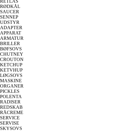
RETLÅS
RØDKÅL
SAUCER
SENNEP
UDSTYR
ADAPTER
APPARAT
ARMATUR
BRILLER
BØFSOVS
CHUTNEY
CROUTON
KETCHUP
KETVHUP
LØGSOVS
MASKINE
ORGANER
PICKLES
POLENTA
RADISER
REDSKAB
RÅCREME
SERVICE
SERVISE
SKYSOVS