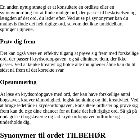
En anden nyttig strategi er at konsultere en ordliste eller en
synonymordbog for at finde mulige ord, der passer til beskrivelsen og
længden af det ord, du leder efter. Ved at se på synonymer kan du
muligvis finde det helt rigtige ord, selvom det ikke umiddelbart
springer i øjnene.
Prøv dig frem
Det kan også være en effektiv tilgang at prøve sig frem med forskellige
ord, der passer i krydsordopgaven, og så eliminere dem, der ikke
passer. Ved at tænke kreativt og holde alle muligheder åbne kan du til
sidst nå frem til det korrekte svar.
Opsummering
At løse en krydsordopgave med ord, der kan have forskellige antal
bogstaver, kræver tålmodighed, logisk tænkning og lidt kreativitet. Ved
at bruge ledetråde i krydsordopgaven, konsultere ordlister og prøve sig
frem kan du øge dine chancer for at finde det helt rigtige ord. Så gå på
opdagelse i bogstaverne og lad krydsordopgaven udfordre og
underholde dig.
Synonymer til ordet TILBEHØR