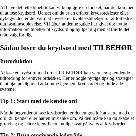
At have det rette tilbehør kan virkelig gøre en forskel, når det kommer
til at løse krydsord. Uanset om du er en erfaren krydsordsløser eller
nybegynder, er det værd at investere i kvalitetstilbehør for at forbedre
din løsningsoplevelse. Vi håber, at denne guide har givet dig nyttig
information om tilbehør til krydsord og hjulpet dig med at træffe det
rette valg for dig.
Sådan løser du krydsord med TILBEHØR
Introduktion
At løse et krydsord med ordet TILBEHØR kan være en spændende
udfordring for enhver ordelsker. Her er nogle nyttige tips og strategier
til at hjælpe dig med at komme igennem krydsordet og finde alle
svarene.
Tip 1: Start med de kendte ord
Når du begynder at løse krydsordet, er det en god idé at starte med de
ord, du kender eller har en mistanke om. På den måde kan du skabe et
grundlag og lettere identificere mulige svar på tværs af krydsordet.
Tip 2: Brug omgivende ledetråde