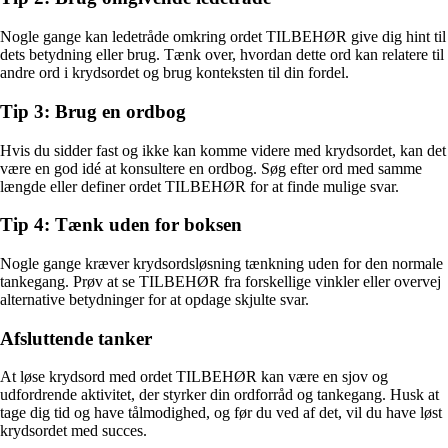
Nogle gange kan ledetråde omkring ordet TILBEHØR give dig hint til
dets betydning eller brug. Tænk over, hvordan dette ord kan relatere til
andre ord i krydsordet og brug konteksten til din fordel.
Tip 3: Brug en ordbog
Hvis du sidder fast og ikke kan komme videre med krydsordet, kan det
være en god idé at konsultere en ordbog. Søg efter ord med samme
længde eller definer ordet TILBEHØR for at finde mulige svar.
Tip 4: Tænk uden for boksen
Nogle gange kræver krydsordsløsning tænkning uden for den normale
tankegang. Prøv at se TILBEHØR fra forskellige vinkler eller overvej
alternative betydninger for at opdage skjulte svar.
Afsluttende tanker
At løse krydsord med ordet TILBEHØR kan være en sjov og
udfordrende aktivitet, der styrker din ordforråd og tankegang. Husk at
tage dig tid og have tålmodighed, og før du ved af det, vil du have løst
krydsordet med succes.