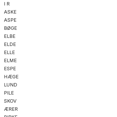
I R
ASKE
ASPE
BØGE
ELBE
ELDE
ELLE
ELME
ESPE
HÆGE
LUND
PILE
SKOV
ÆRER