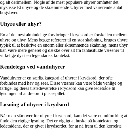
og alt derimellem. Nogle af de mest populære uhyrer omfatter det
mystiske Et uhyre og de skræmmende Uhyrer med varierende antal
bogstaver.
Uhyre eller uhyr?
En af de mest almindelige forvirringer i krydsord er forskellen mellem
uhyre og uhyr. Mens begge refererer til en stor skabning, bruges uhyre
typisk til at beskrive en enorm eller skræmmende skabning, mens uhyr
kan være mere generel og dække over alt fra fantasifulde væsener til
virkelige dyr i en legendarisk kontekst.
Kendetegn ved vanduhyrer
Vanduhyrer er en særlig kategori af uhyrer i krydsord, der ofte
forbindes med hav og søer. Disse væsner kan være både venlige og
farlige, og deres tilstedeværelse i krydsord kan give ledetråde til
løsningen af andre ord i puslespillet.
Løsning af uhyrer i krydsord
Når man står over for uhyrer i krydsord, kan det være en udfordring at
finde den rigtige løsning. Det er vigtigt at huske på konteksten og
ledetrådene, der er givet i krydsordet, for at nå frem til den korrekte