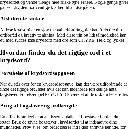
krydsordet og vende tilbage med friske øjne senere. Nogle gange giver
pausen dig den nødvendige klarhed til at løse gåden.
Afsluttende tanker
At løse krydsord er en sjov mental udfordring, der kan forbedre din
ordforråd og kreativ tænkning. Med disse trin og lidt tålmodighed kan
du med succes løse krydsord med ord som UHYRE. Held og lykke!
Hvordan finder du det rigtige ord i et
krydsord?
Forståelse af krydsordsopgaven
Når du står over for en krydsordsopgave, kan det være udfordrende at
finde det rigtige ord, især hvis det kan indeholde forskellige antal
bogstaver. For eksempel kan UHYRE være et af de ord, du leder efter.
Brug af bogstaver og ordlængde
En effektiv strategi er at analysere antallet af bogstaver i ordet, du
søger. Brug de givne bogstaver i krydsordet til at indsnævre dine
muligheder. Prøv at se, om ordet passer ind i den angivne længde, for