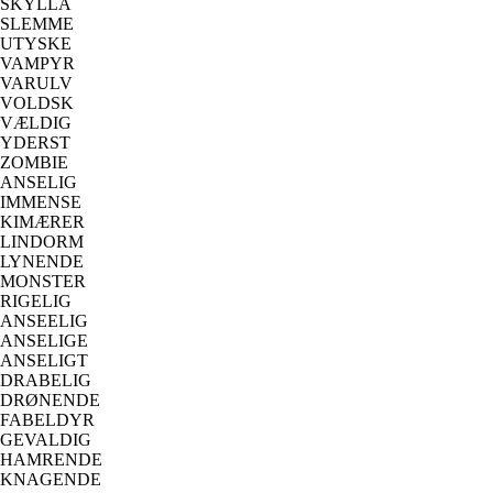
SKYLLA
SLEMME
UTYSKE
VAMPYR
VARULV
VOLDSK
VÆLDIG
YDERST
ZOMBIE
ANSELIG
IMMENSE
KIMÆRER
LINDORM
LYNENDE
MONSTER
RIGELIG
ANSEELIG
ANSELIGE
ANSELIGT
DRABELIG
DRØNENDE
FABELDYR
GEVALDIG
HAMRENDE
KNAGENDE