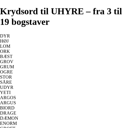
Krydsord til UHYRE – fra 3 til
19 bogstaver
DYR
HØJ
LOM
ORK
BÆST
GROV
GRUM
OGRE
STOR
SÅRE
UDYR
YETI
ARGOS
ARGUS
BIORD
DRAGE
DÆMON
ENORM