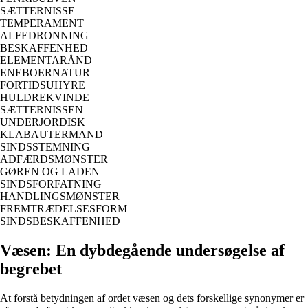
SÆTTERNISSE
TEMPERAMENT
ALFEDRONNING
BESKAFFENHED
ELEMENTARÅND
ENEBOERNATUR
FORTIDSUHYRE
HULDREKVINDE
SÆTTERNISSEN
UNDERJORDISK
KLABAUTERMAND
SINDSSTEMNING
ADFÆRDSMØNSTER
GØREN OG LADEN
SINDSFORFATNING
HANDLINGSMØNSTER
FREMTRÆDELSESFORM
SINDSBESKAFFENHED
Væsen: En dybdegående undersøgelse af
begrebet
At forstå betydningen af ordet væsen og dets forskellige synonymer er