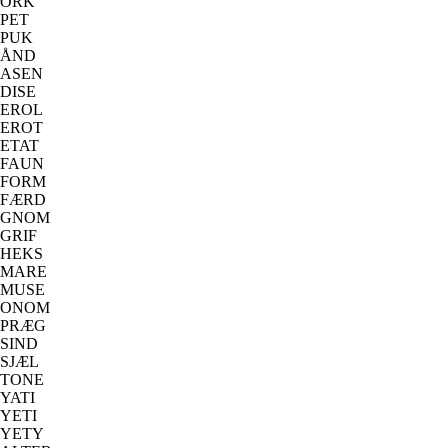
ORK
PET
PUK
ÅND
ASEN
DISE
EROL
EROT
ETAT
FAUN
FORM
FÆRD
GNOM
GRIF
HEKS
MARE
MUSE
ONOM
PRÆG
SIND
SJÆL
TONE
YATI
YETI
YETY