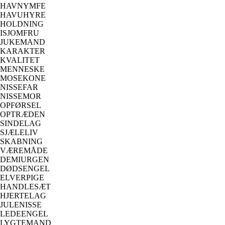
HAVNYMFE
HAVUHYRE
HOLDNING
ISJOMFRU
JUKEMAND
KARAKTER
KVALITET
MENNESKE
MOSEKONE
NISSEFAR
NISSEMOR
OPFØRSEL
OPTRÆDEN
SINDELAG
SJÆLELIV
SKABNING
VÆREMÅDE
DEMIURGEN
DØDSENGEL
ELVERPIGE
HANDLESÆT
HJERTELAG
JULENISSE
LEDEENGEL
LYGTEMAND