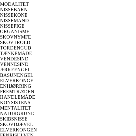
MODALITET
NISSEBARN
NISSEKONE
NISSEMAND
NISSEPIGE
ORGANISME
SKOVNYMFE
SKOVTROLD
TORDENGUD
TÆNKEMÅDE
VENDESIND
VENNESIND
ÆRKEENGEL
BASUNENGEL
ELVERKONGE
ENHJØRRING
FREMTRÆDEN
HANDLEMÅDE
KONSISTENS
MENTALITET
NATURGRUND
SKIBSNISSE
SKOVDJÆVEL
ELVERKONGEN
FENRISULVEN