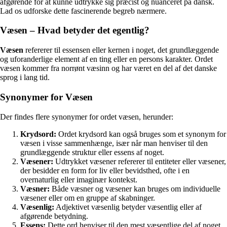
afgørende for at kunne udtrykke sig præcist og nuanceret på dansk.
Lad os udforske dette fascinerende begreb nærmere.
Væsen – Hvad betyder det egentlig?
Væsen
refererer til essensen eller kernen i noget, det grundlæggende
og uforanderlige element af en ting eller en persons karakter. Ordet
væsen kommer fra norrønt væsinn og har været en del af det danske
sprog i lang tid.
Synonymer for Væsen
Der findes flere synonymer for ordet væsen, herunder:
Krydsord:
Ordet krydsord kan også bruges som et synonym for
væsen i visse sammenhænge, især når man henviser til den
grundlæggende struktur eller essens af noget.
Væsener:
Udtrykket væsener refererer til entiteter eller væsener,
der besidder en form for liv eller bevidsthed, ofte i en
overnaturlig eller imaginær kontekst.
Væsner:
Både væsner og væsener kan bruges om individuelle
væsener eller om en gruppe af skabninger.
Væsenlig:
Adjektivet væsenlig betyder væsentlig eller af
afgørende betydning.
Essens:
Dette ord henviser til den mest væsentlige del af noget,