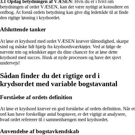
3.1 Opdag betydningen af VÆSEN
: Hvis du er i tvivl om
betydningen af ordet VÆSEN, kan det være nyttigt at konsultere en
ordbog. At forstå ordets betydning kan give dig ledetråde til at finde
den rigtige løsning i krydsordet.
Afsluttende tanker
At løse et krydsord med ordet VÆSEN kræver tålmodighed, skarpe
sind og måske lidt hjælp fra krydsordsværktøjer. Ved at følge de
nævnte trin og teknikker øger du dine chancer for at løse dette
krydsord med succes. Husk at nyde processen og have det sjovt
undervejs!
Sådan finder du det rigtige ord i
krydsordet med variable bogstavantal
Forståelse af ordets definition
At løse et krydsord kræver en god forståelse af ordets definition. Når et
ord kan have forskellige antal bogstaver, er det vigtigt at analysere,
hvad ordet refererer til i sammenhængen med krydsordet.
Anvendelse af bogstavkendskab