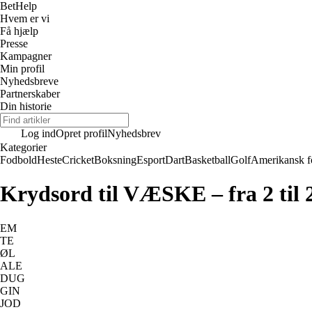
Bet
Help
Hvem er vi
Få hjælp
Presse
Kampagner
Min profil
Nyhedsbreve
Partnerskaber
Din historie
Log ind
Opret profil
Nyhedsbrev
Kategorier
Fodbold
Heste
Cricket
Boksning
Esport
Dart
Basketball
Golf
Amerikansk f
Krydsord til VÆSKE – fra 2 til 
EM
TE
ØL
ALE
DUG
GIN
JOD