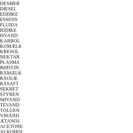
DESMER
DIESEL
EDDIKE
ESSENS
FLUIDA
IDDIKE
ISVAND
KARBOL
KOMÆLK
KRESOL
NEKTAR
PLASMA
RØDVIN
RÅMÆLK
RÅOLIE
RÅSAFT
SEKRET
STYREN
SØVAND
TEVAND
TOLUEN
VINÅND
ÆTANOL
ACETONE
ALKOHOL