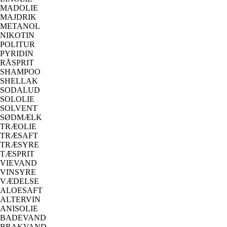
MADOLIE
MAJDRIK
METANOL
NIKOTIN
POLITUR
PYRIDIN
RÅSPRIT
SHAMPOO
SHELLAK
SODALUD
SOLOLIE
SOLVENT
SØDMÆLK
TRÆOLIE
TRÆSAFT
TRÆSYRE
TÆSPRIT
VIEVAND
VINSYRE
VÆDELSE
ALOESAFT
ALTERVIN
ANISOLIE
BADEVAND
BRAKVAND