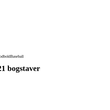
odbold
Baseball
21 bogstaver