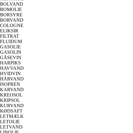
BOLVAND
BOMOLIE
BORSYRE
BORVAND
COLOGNE
ELIKSIR
FILTRAT
FLUIDUM
GASOLIE
GASOLIN
GÅSEVIN
HARPIKS
HAVVAND
HVIDVIN
HÅRVAND
ISOPREN
KARVAND
KREOSOL
KRIPSOL
KURVAND
KØDSAFT
LETMÆLK
LETOLIE
LETVAND
LINOLIE