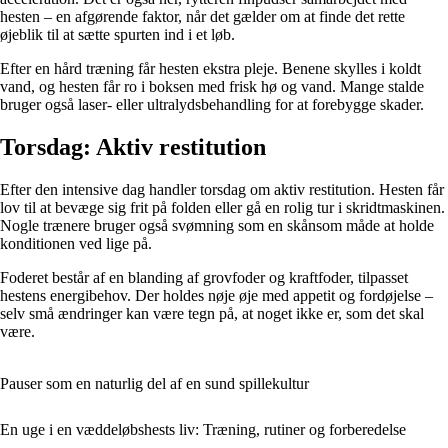
hesten – en afgørende faktor, når det gælder om at finde det rette
øjeblik til at sætte spurten ind i et løb.
Efter en hård træning får hesten ekstra pleje. Benene skylles i koldt
vand, og hesten får ro i boksen med frisk hø og vand. Mange stalde
bruger også laser- eller ultralydsbehandling for at forebygge skader.
Torsdag: Aktiv restitution
Efter den intensive dag handler torsdag om aktiv restitution. Hesten får
lov til at bevæge sig frit på folden eller gå en rolig tur i skridtmaskinen.
Nogle trænere bruger også svømning som en skånsom måde at holde
konditionen ved lige på.
Foderet består af en blanding af grovfoder og kraftfoder, tilpasset
hestens energibehov. Der holdes nøje øje med appetit og fordøjelse –
selv små ændringer kan være tegn på, at noget ikke er, som det skal
være.
Pauser som en naturlig del af en sund spillekultur
En uge i en væddeløbshests liv: Træning, rutiner og forberedelse