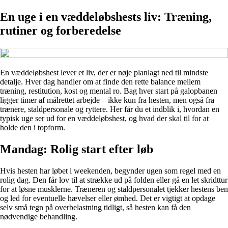
En uge i en væddeløbshests liv: Træning,
rutiner og forberedelse
En væddeløbshest lever et liv, der er nøje planlagt ned til mindste
detalje. Hver dag handler om at finde den rette balance mellem
træning, restitution, kost og mental ro. Bag hver start på galopbanen
ligger timer af målrettet arbejde – ikke kun fra hesten, men også fra
trænere, staldpersonale og ryttere. Her får du et indblik i, hvordan en
typisk uge ser ud for en væddeløbshest, og hvad der skal til for at
holde den i topform.
Mandag: Rolig start efter løb
Hvis hesten har løbet i weekenden, begynder ugen som regel med en
rolig dag. Den får lov til at strække ud på folden eller gå en let skridttur
for at løsne musklerne. Træneren og staldpersonalet tjekker hestens ben
og led for eventuelle hævelser eller ømhed. Det er vigtigt at opdage
selv små tegn på overbelastning tidligt, så hesten kan få den
nødvendige behandling.