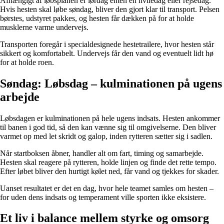
Afhængigt af løbsplanen er lørdag enten en hviledag eller rejsedag.
Hvis hesten skal løbe søndag, bliver den gjort klar til transport. Pelsen
børstes, udstyret pakkes, og hesten får dækken på for at holde
musklerne varme undervejs.
Transporten foregår i specialdesignede hestetrailere, hvor hesten står
sikkert og komfortabelt. Undervejs får den vand og eventuelt lidt hø
for at holde roen.
Søndag: Løbsdag – kulminationen på ugens
arbejde
Løbsdagen er kulminationen på hele ugens indsats. Hesten ankommer
til banen i god tid, så den kan vænne sig til omgivelserne. Den bliver
varmet op med let skridt og galop, inden rytteren sætter sig i sadlen.
Når startboksen åbner, handler alt om fart, timing og samarbejde.
Hesten skal reagere på rytteren, holde linjen og finde det rette tempo.
Efter løbet bliver den hurtigt kølet ned, får vand og tjekkes for skader.
Uanset resultatet er det en dag, hvor hele teamet samles om hesten –
for uden dens indsats og temperament ville sporten ikke eksistere.
Et liv i balance mellem styrke og omsorg