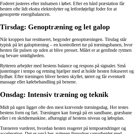
Foderet justeres efter indsatsen i løbet. Efter en hård præstation får
hesten ofte lidt ekstra elektrolytter og letfordøjeligt foder for at
genoprette energibalancen.
Tirsdag: Genoptræning og let galop
Når kroppen har restitueret, begynder genoptræningen. Tirsdag står
typisk på let galoptræning – en kontrolleret tur på træningsbanen, hvor
hesten får pulsen op uden at blive presset. Målet er at genfinde rytmen
og bevare smidigheden.
Rytteren arbejder med hestens balance og respons på signaler. Små
justeringer i tempo og retning hjælper med at holde hesten fokuseret og
lydhør. Efter træningen bliver hesten skyllet, tørret og får eventuelt
massage eller kølebehandling på benene.
Onsdag: Intensiv træning og teknik
Midt på ugen ligger ofte den mest krævende træningsdag. Her testes
hestens form og fart. Træningen kan foregå på en sandbane, græsbane
eller i en skridtemaskine, afhængigt af hestens niveau og løbsplan.
Træneren vurderer, hvordan hesten reagerer på tempoændringer og
acceleration. Det er også her, rytteren finpudser samarbejdet med