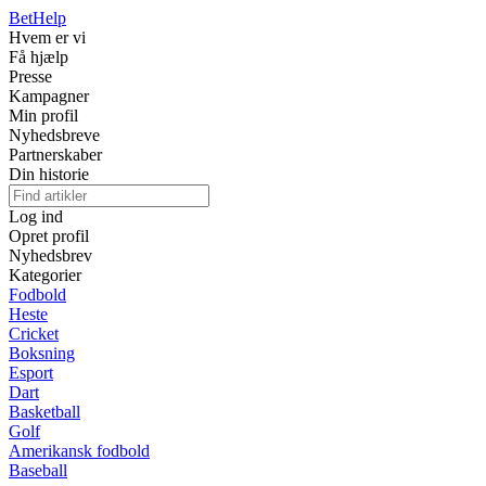
Bet
Help
Hvem er vi
Få hjælp
Presse
Kampagner
Min profil
Nyhedsbreve
Partnerskaber
Din historie
Log ind
Opret profil
Nyhedsbrev
Kategorier
Fodbold
Heste
Cricket
Boksning
Esport
Dart
Basketball
Golf
Amerikansk fodbold
Baseball