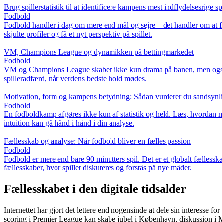
Brug spillerstatistik til at identificere kampens mest indflydelsesrige sp
Fodbold
Fodbold handler i dag om mere end mål og sejre – det handler om at fors
skjulte profiler og få et nyt perspektiv på spillet.
VM, Champions League og dynamikken på bettingmarkedet
Fodbold
VM og Champions League skaber ikke kun drama på banen, men også mar
spilleradfærd, når verdens bedste hold mødes.
Motivation, form og kampens betydning: Sådan vurderer du sandsynlig
Fodbold
En fodboldkamp afgøres ikke kun af statistik og held. Læs, hvordan mo
intuition kan gå hånd i hånd i din analyse.
Fællesskab og analyse: Når fodbold bliver en fælles passion
Fodbold
Fodbold er mere end bare 90 minutters spil. Det er et globalt fællesska
fællesskaber, hvor spillet diskuteres og forstås på nye måder.
Fællesskabet i den digitale tidsalder
Internettet har gjort det lettere end nogensinde at dele sin interesse fo
scoring i Premier League kan skabe jubel i København, diskussion i 