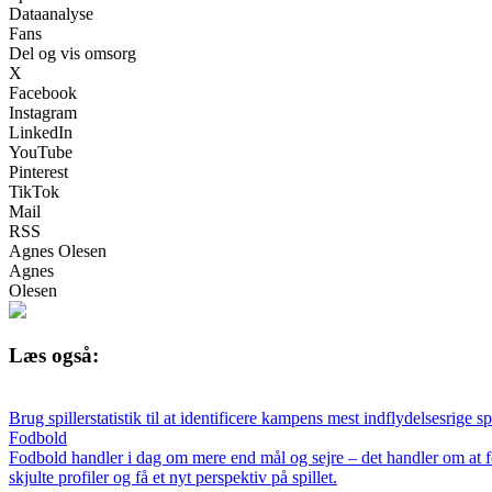
Dataanalyse
Fans
Del og vis omsorg
X
Facebook
Instagram
LinkedIn
YouTube
Pinterest
TikTok
Mail
RSS
Agnes Olesen
Agnes
Olesen
Læs også:
Brug spillerstatistik til at identificere kampens mest indflydelsesrige sp
Fodbold
Fodbold handler i dag om mere end mål og sejre – det handler om at fors
skjulte profiler og få et nyt perspektiv på spillet.