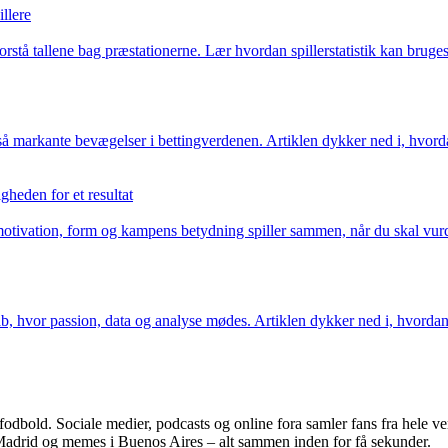
illere
tå tallene bag præstationerne. Lær hvordan spillerstatistik kan bruges t
kante bevægelser i bettingverdenen. Artiklen dykker ned i, hvordan føl
heden for et resultat
tivation, form og kampens betydning spiller sammen, når du skal vurder
b, hvor passion, data og analyse mødes. Artiklen dykker ned i, hvordan fa
r fodbold. Sociale medier, podcasts og online fora samler fans fra hele ve
Madrid og memes i Buenos Aires – alt sammen inden for få sekunder.