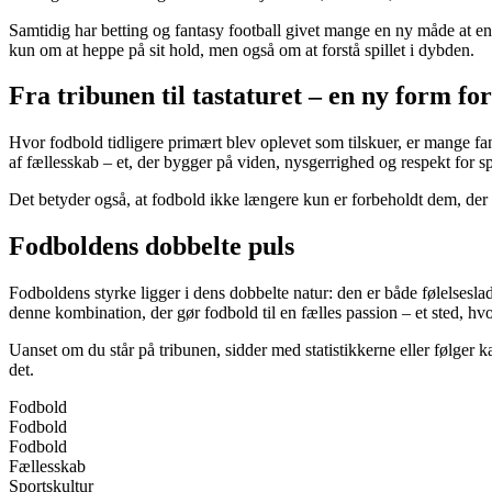
Samtidig har betting og fantasy football givet mange en ny måde at enga
kun om at heppe på sit hold, men også om at forstå spillet i dybden.
Fra tribunen til tastaturet – en ny form for
Hvor fodbold tidligere primært blev oplevet som tilskuer, er mange fans
af fællesskab – et, der bygger på viden, nysgerrighed og respekt for sp
Det betyder også, at fodbold ikke længere kun er forbeholdt dem, der s
Fodboldens dobbelte puls
Fodboldens styrke ligger i dens dobbelte natur: den er både følelseslade
denne kombination, der gør fodbold til en fælles passion – et sted, hv
Uanset om du står på tribunen, sidder med statistikkerne eller følger 
det.
Fodbold
Fodbold
Fodbold
Fællesskab
Sportskultur