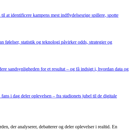
il at identificere kampens mest indflydelsesrige spillere, spotte
elser, statistik og teknologi påvirker odds, strategier og
e sandsynligheden for et resultat – og få indsigt i, hvordan data og
ns i dag deler oplevelsen – fra stadionets jubel til de digitale
rden, der analyserer, debatterer og deler oplevelser i realtid. En