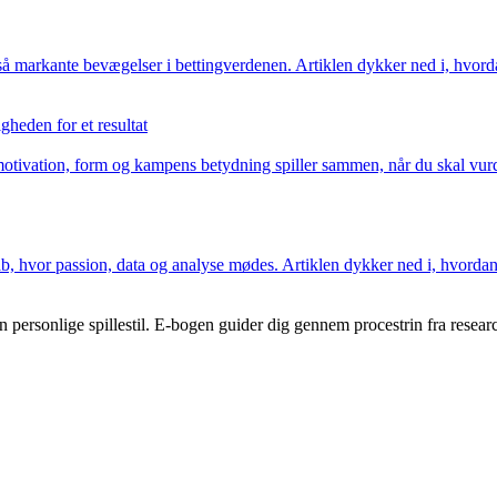
kante bevægelser i bettingverdenen. Artiklen dykker ned i, hvordan føl
heden for et resultat
tivation, form og kampens betydning spiller sammen, når du skal vurder
b, hvor passion, data og analyse mødes. Artiklen dykker ned i, hvordan fa
 personlige spillestil. E-bogen guider dig gennem procestrin fra research 