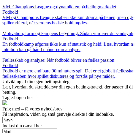
VM, Champions League og dynamikken på bettingmarkedet
Fodbold
VM og Champions League skaber ikke kun drama på banen, men også mar
spilleradfærd, når verdens bedste hold mødes.
Motivation, form og kampens betydning: Sådan vurderer du sandsynlig
Fodbold
En fodboldkamp afgøres ikke kun af statistik og held. Læs, hvordan mo
intuition kan gå hånd i hånd i din analyse.
Fællesskab og analyse: Når fodbold bliver en fælles passion
Fodbold
Fodbold er mere end bare 90 minutters spil. Det er et globalt fællesska
fællesskaber, hvor spillet diskuteres og forstås på nye måder.
Udvikling af din egen bettingstrategi
Lær, hvordan du skræddersyr din egen bettingstrategi, der passer til din
betting.
Tag e-bogen her
Følg med – få vores nyhedsbrev
Få inspiration, viden og små genveje direkte i din indbakke.
Indtast din e-mail her