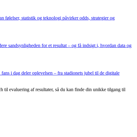
elser, statistik og teknologi påvirker odds, strategier og
e sandsynligheden for et resultat – og få indsigt i, hvordan data og
ns i dag deler oplevelsen – fra stadionets jubel til de digitale
til evaluering af resultater, så du kan finde din unikke tilgang til