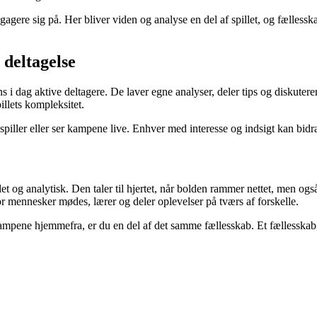
gere sig på. Her bliver viden og analyse en del af spillet, og fællesska
 deltagelse
 i dag aktive deltagere. De laver egne analyser, deler tips og diskutere
illets kompleksitet.
piller eller ser kampene live. Enhver med interesse og indsigt kan bidrag
t og analytisk. Den taler til hjertet, når bolden rammer nettet, men også
or mennesker mødes, lærer og deler oplevelser på tværs af forskelle.
kampene hjemmefra, er du en del af det samme fællesskab. Et fællesskab, 