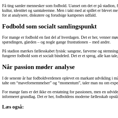
Få ting samler mennesker som fodbold. Uanset om det er på stadion, for
kultur, identitet og samtaleemne. Men i takt med at spillet er blevet m
for at analysere, diskutere og forudsige kampenes udfald.
Fodbold som socialt samlingspunkt
For mange er fodbold en fast del af hverdagen. Det er her, venner mød
spændingen, glæden – og nogle gange frustrationen – med andre.
På stadion mærkes fællesskabet fysisk: sangene, farverne og stemninge
fungerer fodbold som et socialt bindeled. Det er et sprog, alle kan tale,
Når passion møder analyse
I de seneste år har fodboldverdenen oplevet en markant udvikling i måde
talte om “mavefornemmelser” og “momentum”, taler man nu om expecte
For mange fans er det ikke en erstatning for passionen, men en udvidel
informeret grundlag. Det er her, fodboldens moderne fællesskab opstår:
Læs også: