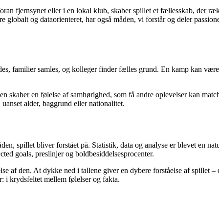
an fjernsynet eller i en lokal klub, skaber spillet et fællesskab, der r
ere globalt og dataorienteret, har også måden, vi forstår og deler passi
es, familier samles, og kolleger finder fælles grund. En kamp kan være 
n skaber en følelse af samhørighed, som få andre oplevelser kan matche
 uanset alder, baggrund eller nationalitet.
n, spillet bliver forstået på. Statistik, data og analyse er blevet en na
d goals, preslinjer og boldbesiddelsesprocenter.
se af den. At dykke ned i tallene giver en dybere forståelse af spillet 
 i krydsfeltet mellem følelser og fakta.