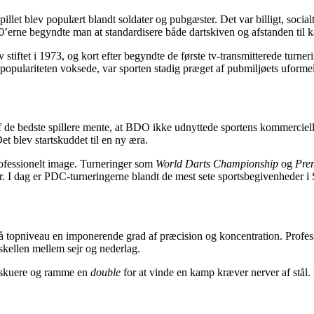
pillet blev populært blandt soldater og pubgæster. Det var billigt, socialt
0’erne begyndte man at standardisere både dartskiven og afstanden til ka
 stiftet i 1973, og kort efter begyndte de første tv-transmitterede tur
 populariteten voksede, var sporten stadig præget af pubmiljøets ufor
f de bedste spillere mente, at BDO ikke udnyttede sportens kommerciell
Det blev startskuddet til en ny æra.
rofessionelt image. Turneringer som
World Darts Championship
og
Pre
 I dag er PDC-turneringerne blandt de mest sete sportsbegivenheder i S
opniveau en imponerende grad af præcision og koncentration. Professione
skellen mellem sejr og nederlag.
tilskuere og ramme en
double
for at vinde en kamp kræver nerver af stål.