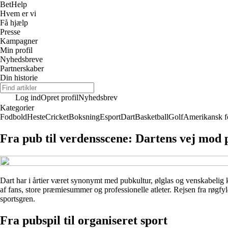
Bet
Help
Hvem er vi
Få hjælp
Presse
Kampagner
Min profil
Nyhedsbreve
Partnerskaber
Din historie
Log ind
Opret profil
Nyhedsbrev
Kategorier
Fodbold
Heste
Cricket
Boksning
Esport
Dart
Basketball
Golf
Amerikansk f
Fra pub til verdensscene: Dartens vej mod 
Dart har i årtier været synonymt med pubkultur, ølglas og venskabelig 
af fans, store præmiesummer og professionelle atleter. Rejsen fra røgfyldt
sportsgren.
Fra pubspil til organiseret sport