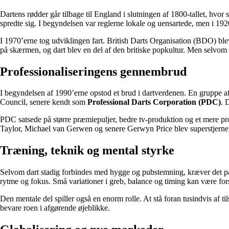
Dartens rødder går tilbage til England i slutningen af 1800-tallet, hvor s
spredte sig. I begyndelsen var reglerne lokale og uensartede, men i 192
I 1970’erne tog udviklingen fart. British Darts Organisation (BDO) blev
på skærmen, og dart blev en del af den britiske popkultur. Men selvom
Professionaliseringens gennembrud
I begyndelsen af 1990’erne opstod et brud i dartverdenen. En gruppe a
Council, senere kendt som
Professional Darts Corporation (PDC)
. 
PDC satsede på større præmiepuljer, bedre tv-produktion og et mere p
Taylor, Michael van Gerwen og senere Gerwyn Price blev superstjerner.
Træning, teknik og mental styrke
Selvom dart stadig forbindes med hygge og pubstemning, kræver det på t
rytme og fokus. Små variationer i greb, balance og timing kan være for
Den mentale del spiller også en enorm rolle. At stå foran tusindvis af 
bevare roen i afgørende øjeblikke.