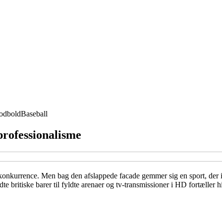
odbold
Baseball
professionalisme
konkurrence. Men bag den afslappede facade gemmer sig en sport, der i 
e britiske barer til fyldte arenaer og tv-transmissioner i HD fortæller hi