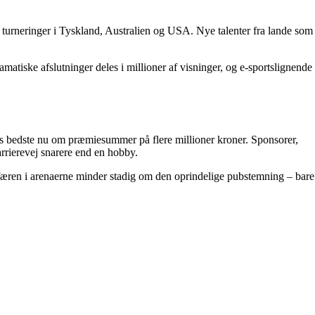
e turneringer i Tyskland, Australien og USA. Nye talenter fra lande som
amatiske afslutninger deles i millioner af visninger, og e-sportslignende
ens bedste nu om præmiesummer på flere millioner kroner. Sponsorer,
arrierevej snarere end en hobby.
osfæren i arenaerne minder stadig om den oprindelige pubstemning – bare