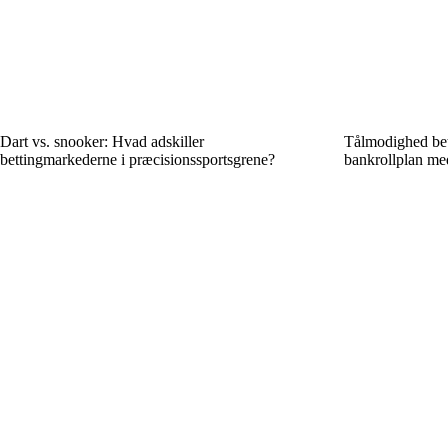
Dart vs. snooker: Hvad adskiller
Tålmodighed beta
bettingmarkederne i præcisionssportsgrene?
bankrollplan me