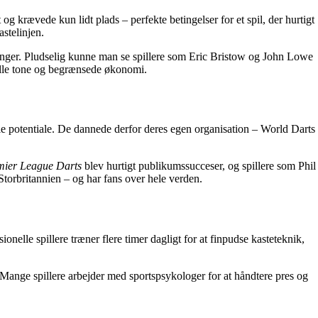
 og krævede kun lidt plads – perfekte betingelser for et spil, der hurtigt
stelinjen.
neringer. Pludselig kunne man se spillere som Eric Bristow og John Lowe
melle tone og begrænsede økonomi.
e potentiale. De dannede derfor deres egen organisation – World Darts
mier League Darts
blev hurtigt publikumssucceser, og spillere som Phil
torbritannien – og har fans over hele verden.
lle spillere træner flere timer dagligt for at finpudse kasteteknik,
 Mange spillere arbejder med sportspsykologer for at håndtere pres og