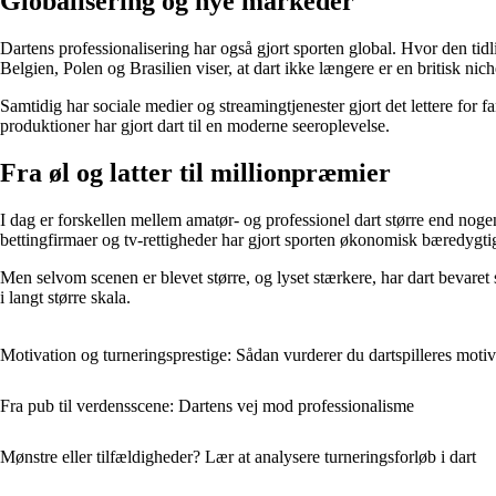
Globalisering og nye markeder
Dartens professionalisering har også gjort sporten global. Hvor den tid
Belgien, Polen og Brasilien viser, at dart ikke længere er en britisk nich
Samtidig har sociale medier og streamingtjenester gjort det lettere for f
produktioner har gjort dart til en moderne seeroplevelse.
Fra øl og latter til millionpræmier
I dag er forskellen mellem amatør- og professionel dart større end no
bettingfirmaer og tv-rettigheder har gjort sporten økonomisk bæredygtig
Men selvom scenen er blevet større, og lyset stærkere, har dart bevare
i langt større skala.
Motivation og turneringsprestige: Sådan vurderer du dartspilleres motiv
Fra pub til verdensscene: Dartens vej mod professionalisme
Mønstre eller tilfældigheder? Lær at analysere turneringsforløb i dart