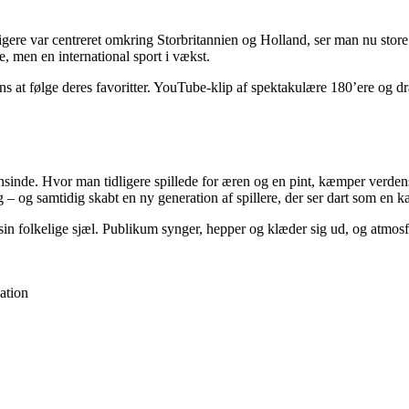
ligere var centreret omkring Storbritannien og Holland, ser man nu stor
e, men en international sport i vækst.
ans at følge deres favoritter. YouTube-klip af spektakulære 180’ere og dr
gensinde. Hvor man tidligere spillede for æren og en pint, kæmper verd
 – og samtidig skabt en ny generation af spillere, der ser dart som en k
t sin folkelige sjæl. Publikum synger, hepper og klæder sig ud, og atm
ation