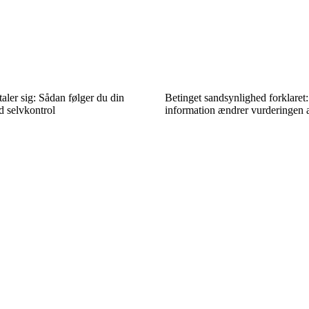
ler sig: Sådan følger du din
Betinget sandsynlighed forklaret
d selvkontrol
information ændrer vurderingen a