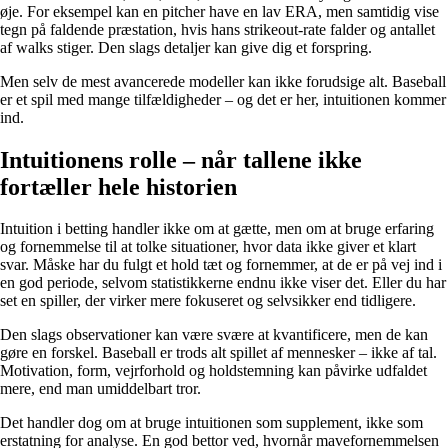
øje. For eksempel kan en pitcher have en lav ERA, men samtidig vise
tegn på faldende præstation, hvis hans strikeout-rate falder og antallet
af walks stiger. Den slags detaljer kan give dig et forspring.
Men selv de mest avancerede modeller kan ikke forudsige alt. Baseball
er et spil med mange tilfældigheder – og det er her, intuitionen kommer
ind.
Intuitionens rolle – når tallene ikke
fortæller hele historien
Intuition i betting handler ikke om at gætte, men om at bruge erfaring
og fornemmelse til at tolke situationer, hvor data ikke giver et klart
svar. Måske har du fulgt et hold tæt og fornemmer, at de er på vej ind i
en god periode, selvom statistikkerne endnu ikke viser det. Eller du har
set en spiller, der virker mere fokuseret og selvsikker end tidligere.
Den slags observationer kan være svære at kvantificere, men de kan
gøre en forskel. Baseball er trods alt spillet af mennesker – ikke af tal.
Motivation, form, vejrforhold og holdstemning kan påvirke udfaldet
mere, end man umiddelbart tror.
Det handler dog om at bruge intuitionen som supplement, ikke som
erstatning for analyse. En god bettor ved, hvornår mavefornemmelsen