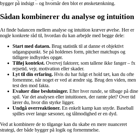
bygger på indsigt – og hvornår den blot er ønsketænkning.
Sådan kombinerer du analyse og intuition
At finde balancen mellem analyse og intuition kræver øvelse. Her er
nogle konkrete råd til, hvordan du kan arbejde med begge dele:
Start med dataen.
Brug statistik til at danne et objektivt
udgangspunkt. Se på holdenes form, pitcher matchups og
tidligere indbyrdes opgør.
Tilføj kontekst.
Overvej faktorer, som tallene ikke fanger – fx
rejsetid, vejr, motivation eller skader.
Lyt til din erfaring.
Hvis du har fulgt et hold tæt, kan du ofte
fornemme, når noget er ved at ændre sig. Brug den viden, men
test den mod fakta.
Evaluer dine beslutninger.
Efter hver runde, se tilbage på dine
spil. Var det analysen eller intuitionen, der ramte plet? Over tid
lærer du, hvor din styrke ligger.
Undgå overreaktioner.
En enkelt kamp kan snyde. Baseball
spilles over lange sæsoner, og tålmodighed er en dyd.
Ved at kombinere de to tilgange kan du skabe en mere nuanceret
strategi, der både bygger på logik og fornemmelse.