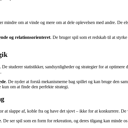
ler mindre om at vinde og mere om at dele oplevelsen med andre. De els
nde og relationsorienteret
. De bruger spil som et redskab til at styrk
gik
 De studerer statistikker, sandsynligheder og strategier for at optimere d
.
rede
. De nyder at forstå mekanismerne bag spillet og kan bruge den samme
 kun om at finde den perfekte strategi.
ng
or at slappe af, koble fra og have det sjovt – ikke for at konkurrere. De v
e
. De ser spil som en form for rekreation, og deres tilgang kan minde os 