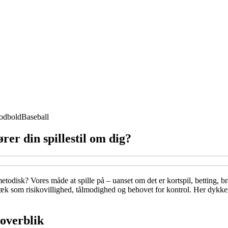
odbold
Baseball
rer din spillestil om dig?
etodisk? Vores måde at spille på – uanset om det er kortspil, betting, br
stræk som risikovillighed, tålmodighed og behovet for kontrol. Her dykke
 overblik