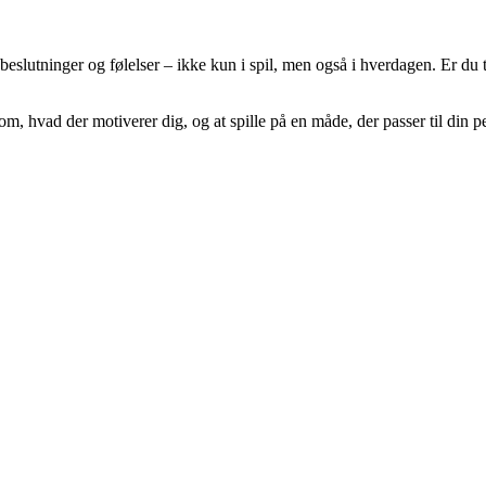
 beslutninger og følelser – ikke kun i spil, men også i hverdagen. Er du t
 om, hvad der motiverer dig, og at spille på en måde, der passer til din 