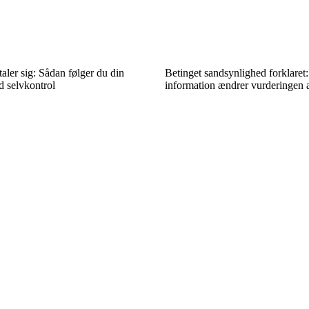
ler sig: Sådan følger du din
Betinget sandsynlighed forklaret
d selvkontrol
information ændrer vurderingen a