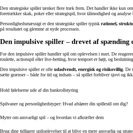
Den strategiske spiller tænker flere træk frem. Det handler ikke kun o
foretrækker skak, poker eller strategispil, hvor tålmodighed og analyse
Personlighedsmæssigt er den strategiske spiller typisk
rationel, strukt
på resultatet og glemme at nyde processen.
Den impulsive spiller – drevet af spænding o
For den impulsive spiller handler spil om oplevelsen i nuet. De reagerer
roulette, actionspil eller live-betting, hvor tempoet er højt, og beslutnin
Den impulsive spiller er ofte
udadvendt, energisk og risikovillig
. De 
sætte grænser – både for tid og indsats – så spillet forbliver sjovt og ik
Hold følelserne ude af din bankrollstyring
Spilvaner og personlighedstyper: Hvad afslører din spillestil om dig?
Myter om ansvarligt spil – og hvordan vi afkræfter dem
Brug dine tidligere spiloplevelser til at blive en mere ansvarlig og strate