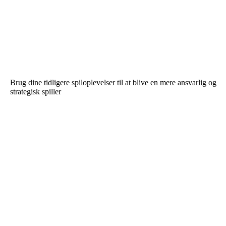
Brug dine tidligere spiloplevelser til at blive en mere ansvarlig og
strategisk spiller